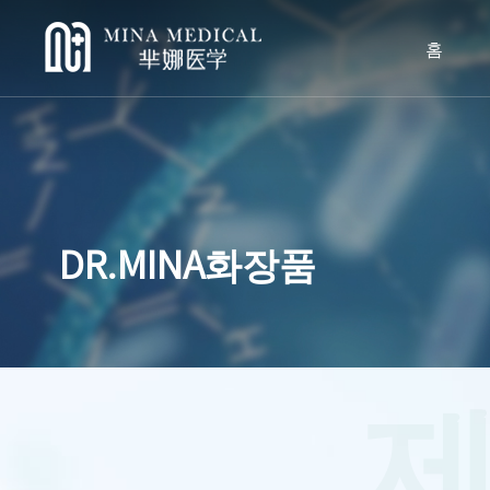
홈
DR.MINA화장품
제