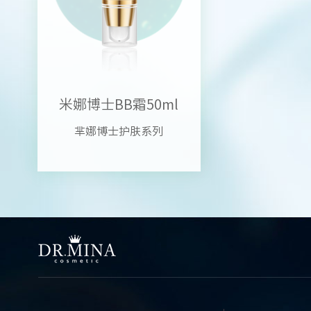
米娜博士BB霜50ml
芈娜博士护肤系列