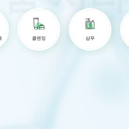
제
클렌징
샴푸